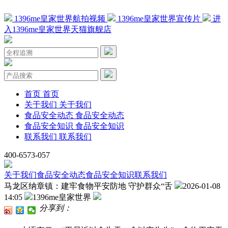
1396me皇家世界航拍视频
1396me皇家世界宣传片
进
入1396me皇家世界天猫旗舰店
首页
首页
关于我们
关于我们
食品安全动态
食品安全动态
食品安全知识
食品安全知识
联系我们
联系我们
400-6573-057
关于我们
食品安全动态
食品安全知识
联系我们
马龙区纳章镇：建牢食物平安防地 守护群众“舌
2026-01-08
14:05
1396me皇家世界
分享到：