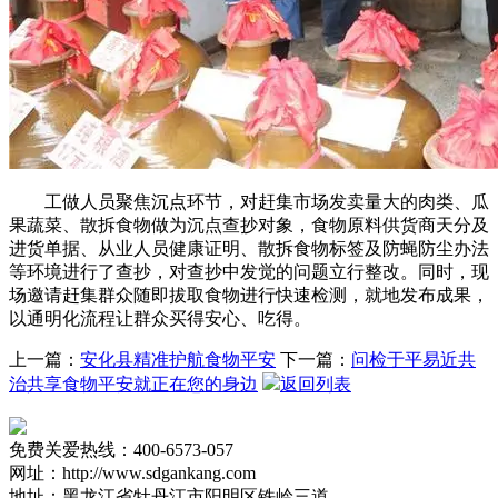
工做人员聚焦沉点环节，对赶集市场发卖量大的肉类、瓜
果蔬菜、散拆食物做为沉点查抄对象，食物原料供货商天分及
进货单据、从业人员健康证明、散拆食物标签及防蝇防尘办法
等环境进行了查抄，对查抄中发觉的问题立行整改。同时，现
场邀请赶集群众随即拔取食物进行快速检测，就地发布成果，
以通明化流程让群众买得安心、吃得。
上一篇：
安化县精准护航食物平安
下一篇：
问检于平易近共
治共享食物平安就正在您的身边
返回列表
免费关爱热线：400-6573-057
网址：http://www.sdgankang.com
地址：黑龙江省牡丹江市阳明区铁岭三道