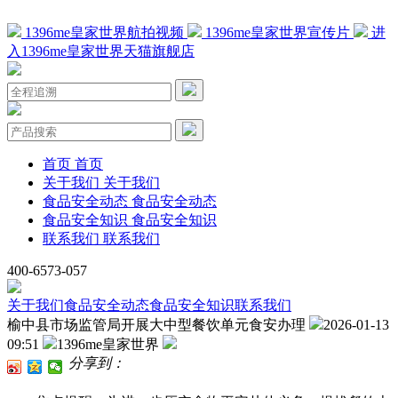
1396me皇家世界航拍视频
1396me皇家世界宣传片
进
入1396me皇家世界天猫旗舰店
首页
首页
关于我们
关于我们
食品安全动态
食品安全动态
食品安全知识
食品安全知识
联系我们
联系我们
400-6573-057
关于我们
食品安全动态
食品安全知识
联系我们
榆中县市场监管局开展大中型餐饮单元食安办理
2026-01-13
09:51
1396me皇家世界
分享到：