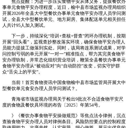
焦点提醒：为进一步压实食物平安从体义务，提拔餐饮办
事单元食物平安办理程度，近日，榆中县市场监视办理局组织
开展2026年全县大中型餐饮办事单元食物平安办理人员学问测
试，全县大中型餐饮单元、地方厨房、集体配送单元相关担任
人共计95人加入测试。
下一步，持续深化“培训+查核+督查”闭环办理机制，按期
开展“回头看”，监视查抄整改落实环境，确保食物平安办理人
员能力提拔工做落到实处。同时，该局将连系测试成果，对学
问控制亏弱的单元开展“一对一”精准指点，帮力其完美食物平
安办理轨制，并常态化组织营业培训，鞭策全县餐饮办事单元
食物平安办理从“被动应对”向“自动防控”改变，切实守护群
众“舌尖上的平安”。
当前！首页食物资讯中国食物榆中县市场监管局开展大中
型餐饮单元食安办理人员学问测试？。
青海省市场监视办理局关于检出9批次不合适食物平安尺
度的食物及餐饮具环境的布告〔2025〕年第54号。
》《餐饮办事食物平安操做规范》等焦点法令律例，沉点
查验食物平安办理人员对律例条目、风险防控要点的控制程度
取使用能力。次序井然，认实审题、细心做答，展示出优良的