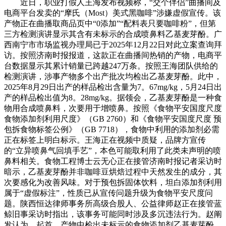
近日，职业打假人王海发布视频称，“交个伴侣”曲播间及
电商平台发卖的“摩氏（Most）美式黑咖啡”涉嫌虚假宣传。该
产物正在曲播取商品页中“0添加”“配料表只要咖啡粉”，但第
三方检测演讲显示其含有未标示的合成喷鼻料乙基麦芽酚。广
西南宁市市场监视办理局已于2025年12月22日对此立案查询拜
访。按照济南时报报道，这款正在曲播间热销的产物，电商平
台数据显示其累计销量已跨越247万条。按照王海团队供给的
检测演讲，涉事产物多个出产批次均检出乙基麦芽酚。此中，
2025年8月29日出产的样品检出含量为7。67mg/kg，5月24日出
产的样品检出值为8。28mg/kg。据领会，乙基麦芽酚是一种食
物用合成喷鼻料，次要用于增喷鼻。按照《食物平安国度尺度
食物添加剂利用尺度》（GB 2760）和《食物平安国度尺度 预
包拆食物标签公例》（GB 7718），食物中利用的添加剂必需
正在标签上明白标示。王海正在视频中质疑，品牌方宣传
的“立异喷鼻气回填手艺”，本色可能取利用了此类未声明的喷
鼻料相关。食物工程博士云无心正在接管济南时报记者采访时
暗示，乙基麦芽酚并非咖啡豆烘焙过程中天然发生的成分，其
次要感化为改善风味。对于预包拆固体饮料，坦白添加剂利用
属于“虚假标注”，性质已从宣传问题升级为食物平安尺度问
题。陕西恒达律师事务所高级合股人、公益律师赵正在接管蓝
鲸旧事采访时指出，该事务可能同时涉及多沉违法行为。赵阐
发认为，起首，产物中检出未标示的食物添加剂乙基麦芽酚，