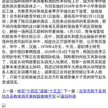
急诊流感样病例中鼻病毒检测阳性率持续上升，成为冬季呼吸
道疾病次要病原体之一。为切实做好2026年全市中小学寒假前
后工做，市教育局对寒假及春季开学做出如下放置。放假放
置！全市权利教育学校2月1日放假，通俗高中学校2月11日放
假；厌倦了陈旧见解的酒店，总想来点纷歧样的客居体例，那
不咱河南新增的这16家河南省五星级村落旅逛平易近宿散散
心，解锁一场闲适又新鲜的华夏体验。1月13日，青海省委组
织部发布干部任前公示，此中，国度成长和委员会操纵外资和
境外投资司副司长华中，拟提任正厅级带领干部。公开简历显
示，华中，男，汉族，1978年4月生，中员，退职博士研究
生。据中国旧事网报道，2026年1月4日下战书，韩国总统李正
在明的专机下降正在首都国际机场，我刚看到何处又有新动做
了，说是从动驾驶要起头搞无人化测试，我第一反映其实就是
这事本来进展这么快吗，我还记得前两年大师会商从动驾驶良
多人都正在说哪天能上，成果现正在何处曾经能让车本人跑
了，只留个近程操做员正在后方盯着感受像片子里的情节起头
变成现实。
上一篇：
收官“十四五”谋篇“十五五”
下一篇：
吉安市新干县局
结合县教体局开展校园食物平安
返回列表