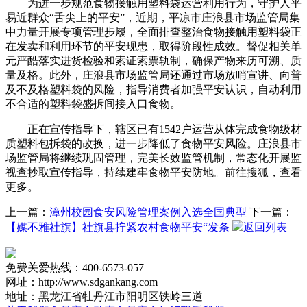
为进一步规范食物接触用塑料袋运营利用行为，守护人平
易近群众“舌尖上的平安”，近期，平凉市庄浪县市场监管局集
中力量开展专项管理步履，全面排查整治食物接触用塑料袋正
在发卖和利用环节的平安现患，取得阶段性成效。督促相关单
元严酷落实进货检验和索证索票轨制，确保产物来历可溯、质
量及格。此外，庄浪县市场监管局还通过市场放哨宣讲、向普
及不及格塑料袋的风险，指导消费者加强平安认识，自动利用
不合适的塑料袋盛拆间接入口食物。
正在宣传指导下，辖区已有1542户运营从体完成食物级材
质塑料包拆袋的改换，进一步降低了食物平安风险。庄浪县市
场监管局将继续巩固管理，完美长效监管机制，常态化开展监
视查抄取宣传指导，持续建牢食物平安防地。前往搜狐，查看
更多。
上一篇：
漳州校园食安风险管理案例入选全国典型
下一篇：
【媒不雅社旗】社旗县拧紧农村食物平安“发条
返回列表
免费关爱热线：400-6573-057
网址：http://www.sdgankang.com
地址：黑龙江省牡丹江市阳明区铁岭三道