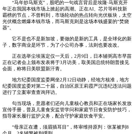
“马年炒马斯克”，股吧的一句戏言背后是埃隆·马斯克开
年正在我国本钱市场上掀起的高潮。正在AI、芯片等科技新
霸榜的节点，不曾料到，市场轮动的热点转向光伏板块，太空
光伏概念燃爆本钱市场，而马斯克则是这场本钱盛宴的“焚烧
器”。
它不是也不是新加坡，要做的是新的工具，是全球化的新
子，数字商业是环节，为了小公司办事，法则也要改改。
正在选举尘埃落定仅一天后，2月9日，日本辅弼高市早苗
正在记者会上颁布发表将于3月访美，取美国总统特朗普接见
会面，称将日美联盟新汗青。
地方纪委国度监委网坐2月12日动静，经地方核准，地方
纪委国度监委对第二十届，自治区原王莉霞严沉违纪违法问题
进行了立案审查查询拜访。
勾当现场，意愿者们还向儿童核心教员和正在场家长发放
宣传手册，普及儿童食安监管学问和家庭节日食安防护技巧，
指导家长履行监护义务，配合守护家庭饮食平安。
“母亲正在遭，须眉插耳目”，终审维持原判：张某被判8
个月，2名辅警被判缓刑。