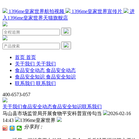
1396me皇家世界航拍视频
1396me皇家世界宣传片
进
入1396me皇家世界天猫旗舰店
首页
首页
关于我们
关于我们
食品安全动态
食品安全动态
食品安全知识
食品安全知识
联系我们
联系我们
400-6573-057
关于我们
食品安全动态
食品安全知识
联系我们
马山县市场监管局开展食物平安科普宣传勾当
2026-02-16
14:43
1396me皇家世界
分享到：