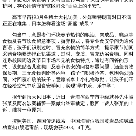
护网，存心用情守护辖区群众“舌尖上的平安”。
高市早苗拟3月备稀土大礼访美，外媒曝特朗普对日不满
正正在堆集，日本怎样看这场“豪赌”成果？
勾当中，意愿者们环绕春节热销的粮油、肉成品、糕点等
食物及春节饮食留意事项，摒弃模式，将专业食安学问为通俗
言语，孩子们识别过时、冒充食物的简单方式，提示家节期间
采购食物要选择正轨渠道，过时、变质、冒充伪劣食物。同时
连系校园周边及节日市场常见的食物特点，通过有问答的形
式，设想贴合儿童糊口及春节食安的问答标题问题，涵盖食物
保质期、三无食物判断等内容，孩子们积极抢答、氛围强烈热
闹。对回覆准确的孩子，意愿者奉上小礼物激励，让孩子们正
在轻松空气中巩固食安学问，实现“学中乐、乐中学”。
据华商报大风旧事，近日，青海省西宁市中级就孙先生被
张某及两名涉案辅警一案做出终审裁定，驳回上诉人张某的上
诉，维持一审原判。
按照美国、泰国传递线索，中国海警位我国黄岩岛海域成
功查扣1艘运毒船，现场缴获4973。4千克。