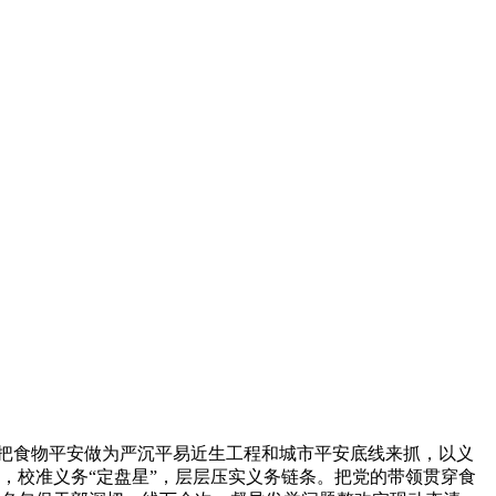
把食物平安做为严沉平易近生工程和城市平安底线来抓，以义
式，校准义务“定盘星”，层层压实义务链条。把党的带领贯穿食