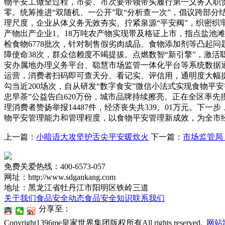
物平安工做全过程，市委、市次要带领带头履行第一义务人职责，
零。统筹推进“双随机、一公开”取“分析查一次”，倡议跨部分结
理尺度，企业从体义务无效夯实。拧紧泉源“平安阀”，织密织
产物出产企业1。18万吨农产物实现带及格证上市，指点盐池滩
检食物6778批次，针对制售假劣肉成品、食物添加剂等凸起问
障使命38次，群众信赖度不竭提拔。点燃数智“新引擎”，激
安办属地办理义务平台、聪慧市场监管一体化平台等系统数据通
运营，消费者扫码即可查天分、看记实、评信用，通明度大幅提
勾当近200场次，自从研发“数字食安”微信小法式实现食物平
忠早茶”公益告白620万份，城市品牌持续擦亮。正在全区率先摸
理消费者赞扬举报14487件，经济丧失共339。01万元。
物平安管理能力和管理程度，以食物平安管理新成效，为全市
上一篇：
小暗语大攻坚护舌尖平安暖炊火
下一篇：
市场监管局
免费关爱热线：400-6573-057
网址：http://www.sdgankang.com
地址：黑龙江省牡丹江市阳明区铁岭三道
关于我们
食品安全动态
食品安全知识
联系我们
分享至：
Copyright1396me皇家世界集团版权所有All rights reserved.
网站