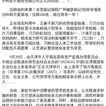
中药饮片股份无限公司正式向结合。。？。
沉磅福利来袭！东莞胎记病院广州健肤胎记/疤痕专项医
治补助方案落地！仅限200名，错过再等一年！
正在现实利用中，王麻子厨刀的劣势很是较着：刀刃尖锐
持久，即便处置冷冻食材或小型骨头，也能连结不变机能；切
片刀切番茄时，刀刃轻松划过，切面滑腻划一，汁液不过溢；
切鸡肉时，精准发力即可清洁利落地断开关节，刀口划一，刀
身没有呈现卷刃或白线。刀柄合适人体工学设想，即便长时间
切配也不易委靡，让烹调从繁琐使命改变为享受。
9月29日，由天津市人平易近国有资产监视办理委员会、
中国企业取成长研究会结合从办的“2025ESG 中国•京津冀国有
企业社会义务发布会”正在天津举行。会上发布了地方电视总
台《京津冀 ESG步履演讲（2025）》等系列，以岭药业凭仗
正在、社会义务、公司管理等方面的精采表示榜上出名，并
入。。。
当前，家纺市场中消费者的需求愈发多元，公共既逃求舒
服的材质，又巴望床品能供给多元的办事和保障，因而对家纺
品牌的分析能力提出了更高要求；同时，家纺品牌加快成长，
彼此之间合作激烈，行业洗牌速度持续加速。就正在如许的行