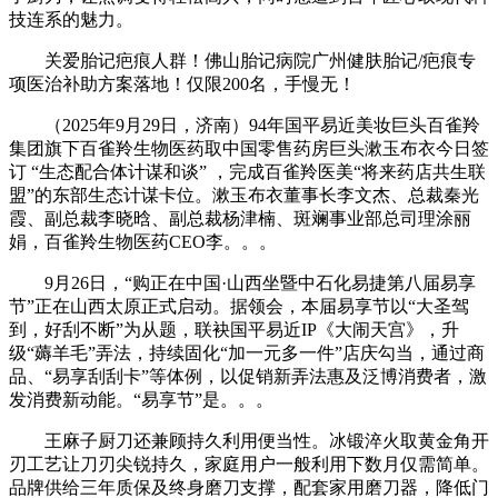
技连系的魅力。
关爱胎记疤痕人群！佛山胎记病院广州健肤胎记/疤痕专
项医治补助方案落地！仅限200名，手慢无！
（2025年9月29日，济南）94年国平易近美妆巨头百雀羚
集团旗下百雀羚生物医药取中国零售药房巨头漱玉布衣今日签
订 “生态配合体计谋和谈” ，完成百雀羚医美“将来药店共生联
盟”的东部生态计谋卡位。漱玉布衣董事长李文杰、总裁秦光
霞、副总裁李晓晗、副总裁杨津楠、斑斓事业部总司理涂丽
娟，百雀羚生物医药CEO李。。。
9月26日，“购正在中国·山西坐暨中石化易捷第八届易享
节”正在山西太原正式启动。据领会，本届易享节以“大圣驾
到，好刮不断”为从题，联袂国平易近IP《大闹天宫》，升
级“薅羊毛”弄法，持续固化“加一元多一件”店庆勾当，通过商
品、“易享刮刮卡”等体例，以促销新弄法惠及泛博消费者，激
发消费新动能。“易享节”是。。。
王麻子厨刀还兼顾持久利用便当性。冰锻淬火取黄金角开
刃工艺让刀刃尖锐持久，家庭用户一般利用下数月仅需简单。
品牌供给三年质保及终身磨刀支撑，配套家用磨刀器，降低门