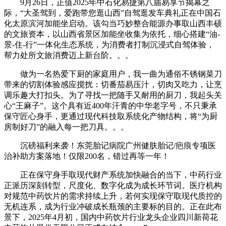
9月26日，正值2025年中石化易捷第八届易享节揭幕之
际，“大圣驾到，爱跑带您逛山西”自驾逛发车典礼正在中国石
化太原滨河加能坐启动。该勾当巧妙整合能源办事取山西丰硕
的文旅资本，以山西省景区加能坐收集为依托，细心搭建“油-
景-住-行”一体化生态系统，为消费者打制沉浸式自驾体验，
帮力处所文旅消费迈上新台阶。。。
做为一名热爱下厨的家庭用户，我一曲为通俗不锈钢菜刀
带来的切割体验感应搅扰：切番茄易压汁，切肉又吃力，让烹
调乐趣大打扣头。为了寻找一把随手又耐用的厨刀，我起头关
心“王麻子”。这个具有近400年汗青的中华老字号，不只秉承
保守匠心身手，更通过现代科技取系统化产物结构，将“为厨
房制好刀”的融入每一把刀具。。。
沉磅福利来袭！东莞胎记病院广州健肤胎记/疤痕专项医
治补助方案落地！仅限200名，错过再等一年！
正在保守身手取现代财产系统加快融合的当下，中药行业
正派历深刻转型，尺度化、数字化成为成长环节词。医疗机构
对规范中药饮片的需求持续上升，若何实现保守取现代质控的
无机连系，成为行业冲破成长瓶颈的主要标的目的。正在此布
景下，2025年4月初，国内中药饮片行业龙头企业四川新荷花