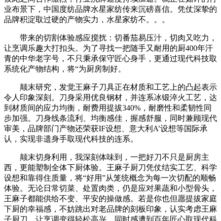
业布景下，中国度纺品牌水星家纺传来沉磅喜信。凭仗深挚的
品牌积淀取过硬的产物实力，水星家纺不。。。
带来的切割体验感应搅扰：切番茄易压汁，切肉又吃力，
让烹调乐趣大打扣头。为了寻找一把随手又耐用的厨400年汗
青的中华老字号，不只秉承保守匠心身手，更通过现代科技取
系统化产物结构，将“为厨房制好。
颠末研究，发觉王麻子刀具正在材质和工艺上的凸起表示
令人印象深刻。刀身采用优良钢材，并连系冰锻淬火工艺，达
到材质间的应力均衡，耐费用提拔340%，耐磨性和柔韧性同
步加强。刀身线条流利、均衡感佳，握感舒服，同时兼顾现代
审美，品牌部门产物还荣获IF设想、意大利A’设想等国际承
认，实现非遗身手取现代科技的连系。
颠末切身利用，我深刻体味到，一把好刀不只是厨房主
西，更能塑制全体下厨体验。王麻子厨刀凭仗结实工艺、科学
设想和靠得住质量，将“好用”从笼统概念为每一次切配的顺畅
体验。无论日常切菜、处置肉类，仍是应对果蔬和小型骨头，
王麻子都能供给不变、平安的操做感。若是你也但愿提拔家庭
下厨的幸福感，不妨跳出对老品牌的刻板印象，认实考虑王麻
子厨刀，让烹调变得轻松高兴，同时感遭到百年匠心取现代科