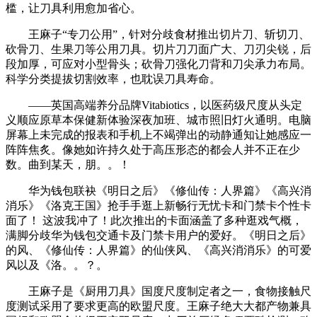
槛，让刀具利用愈加省心。
王麻子“专刀公用”，针对分歧食材推出切片刀、斩切刀、
砍骨刀、生果刀等公用刀具。切片刀刀面广大、刀刃尖锐，后
段加厚，可应对小型骨头；砍骨刀强化刀背和刀尖承力布局。
科学分类提拔切割效率，也耽误刀具寿命。
——英国高端养分品牌Vitabiotics，以医药级尺度从头定
义顺应原草本保健新体验深夜加班、城市照旧灯火通明。电脑
屏幕上未完成的报表和手机上不竭弹出的动静通知让她感应一
阵阵焦炙。像她如许持久处于高压形态的都会人并不正在少
数。曲到某天，朋。。！
华为钱包联袂《明日之后》《修仙传：人界篇》《高兴消
消乐》《洛克王国》抢手手逛上新畅行无忧卡和门禁卡个性卡
面了！ 这波我冲了！此次推出的卡面涵盖了多种逛戏气概，
满脚分歧华为钱包交通卡及门禁卡用户的爱好。《明日之后》
的风、《修仙传：人界篇》的仙侠风、《高兴消消乐》的可爱
风以及《洛。。？。
王麻子是《厨用刀具》国度尺度制定者之一，食物接触尺
度测试采用了要求更高的欧盟尺度。王麻子绝大大都产物兼具