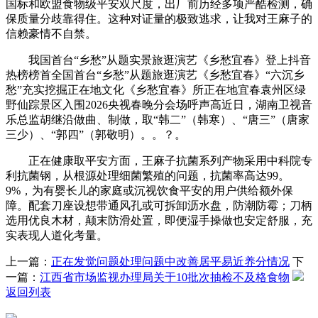
国标和欧盟食物级平安双尺度，出厂前历经多项严酷检测，确
保质量分歧靠得住。这种对证量的极致逃求，让我对王麻子的
信赖豪情不自禁。
我国首台“乡愁”从题实景旅逛演艺《乡愁宜春》登上抖音
热榜榜首全国首台“乡愁”从题旅逛演艺《乡愁宜春》“六沉乡
愁”充实挖掘正在地文化《乡愁宜春》所正在地宜春袁州区绿
野仙踪景区入围2026央视春晚分会场呼声高近日，湖南卫视音
乐总监胡继沿做曲、制做，取“韩二”（韩寒）、“唐三”（唐家
三少）、“郭四”（郭敬明）。。？。
正在健康取平安方面，王麻子抗菌系列产物采用中科院专
利抗菌钢，从根源处理细菌繁殖的问题，抗菌率高达99。
9%，为有婴长儿的家庭或沉视饮食平安的用户供给额外保
障。配套刀座设想带通风孔或可拆卸沥水盘，防潮防霉；刀柄
选用优良木材，颠末防滑处置，即便湿手操做也安定舒服，充
实表现人道化考量。
上一篇：
正在发觉问题处理问题中改善居平易近养分情况
下
一篇：
江西省市场监视办理局关于10批次抽检不及格食物
返回列表