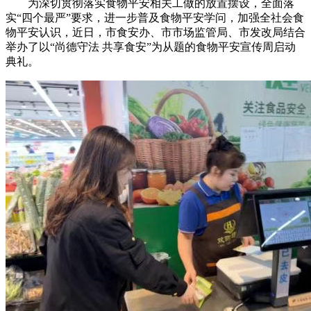
为深切贯彻落实食物平安相关工做的放置摆设，全面落
实“四个最严”要求，进一步普及食物平安学问，加强全社会食
物平安认识，近日，市食安办、市市场监管局、市发改局结合
举办了以“尚德守法 共享食安”为从题的食物平安宣传周启动
典礼。