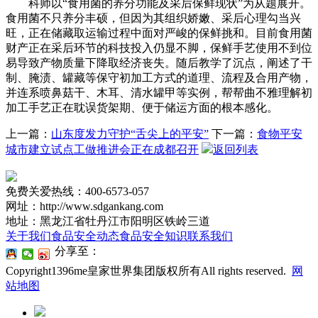
科师以“食用菌的养分功能及采后保鲜现状”为从题展开。
食用菌不只养分丰硕，但因为其组织娇嫩、采后心理勾当兴
旺，正在储藏取运输过程中面对严峻的保鲜挑和。目前食用菌
财产正在采后环节的科技投入仍显不脚，保鲜手艺使用不到位
易导致产物质量下降取经济丧失。随后教学了沉点，阐述了干
制、腌渍、罐藏等保守初加工方式的道理、流程及合用产物，
并连系喷鼻菇干、木耳、清水罐甲等实例，帮帮曲不雅理解初
加工手艺正在耽误货架期、便于储运方面的根本感化。
上一篇：
山东度发力守护“舌尖上的平安”
下一篇：
食物平安
城市建立试点工做推进会正在成都召开
返回列表
免费关爱热线：400-6573-057
网址：http://www.sdgankang.com
地址：黑龙江省牡丹江市阳明区铁岭三道
关于我们
食品安全动态
食品安全知识
联系我们
分享至：
Copyright1396me皇家世界集团版权所有All rights reserved.
网
站地图