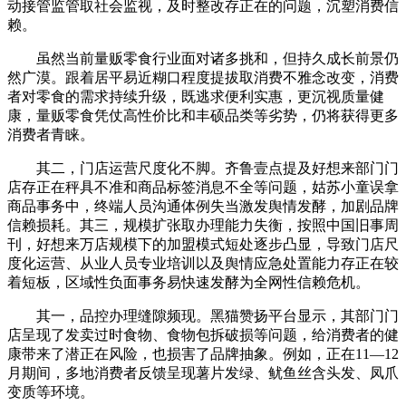
动接管监管取社会监视，及时整改存正在的问题，沉塑消费信
赖。
虽然当前量贩零食行业面对诸多挑和，但持久成长前景仍
然广漠。跟着居平易近糊口程度提拔取消费不雅念改变，消费
者对零食的需求持续升级，既逃求便利实惠，更沉视质量健
康，量贩零食凭仗高性价比和丰硕品类等劣势，仍将获得更多
消费者青睐。
其二，门店运营尺度化不脚。齐鲁壹点提及好想来部门门
店存正在秤具不准和商品标签消息不全等问题，姑苏小童误拿
商品事务中，终端人员沟通体例失当激发舆情发酵，加剧品牌
信赖损耗。其三，规模扩张取办理能力失衡，按照中国旧事周
刊，好想来万店规模下的加盟模式短处逐步凸显，导致门店尺
度化运营、从业人员专业培训以及舆情应急处置能力存正在较
着短板，区域性负面事务易快速发酵为全网性信赖危机。
其一，品控办理缝隙频现。黑猫赞扬平台显示，其部门门
店呈现了发卖过时食物、食物包拆破损等问题，给消费者的健
康带来了潜正在风险，也损害了品牌抽象。例如，正在11—12
月期间，多地消费者反馈呈现薯片发绿、鱿鱼丝含头发、凤爪
变质等环境。