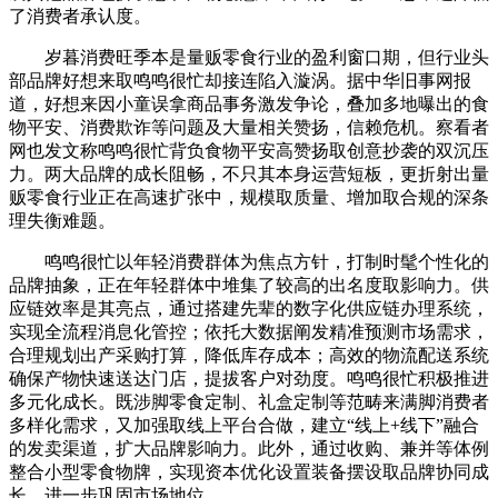
了消费者承认度。
岁暮消费旺季本是量贩零食行业的盈利窗口期，但行业头
部品牌好想来取鸣鸣很忙却接连陷入漩涡。据中华旧事网报
道，好想来因小童误拿商品事务激发争论，叠加多地曝出的食
物平安、消费欺诈等问题及大量相关赞扬，信赖危机。察看者
网也发文称鸣鸣很忙背负食物平安高赞扬取创意抄袭的双沉压
力。两大品牌的成长阻畅，不只其本身运营短板，更折射出量
贩零食行业正在高速扩张中，规模取质量、增加取合规的深条
理失衡难题。
鸣鸣很忙以年轻消费群体为焦点方针，打制时髦个性化的
品牌抽象，正在年轻群体中堆集了较高的出名度取影响力。供
应链效率是其亮点，通过搭建先辈的数字化供应链办理系统，
实现全流程消息化管控；依托大数据阐发精准预测市场需求，
合理规划出产采购打算，降低库存成本；高效的物流配送系统
确保产物快速送达门店，提拔客户对劲度。鸣鸣很忙积极推进
多元化成长。既涉脚零食定制、礼盒定制等范畴来满脚消费者
多样化需求，又加强取线上平台合做，建立“线上+线下”融合
的发卖渠道，扩大品牌影响力。此外，通过收购、兼并等体例
整合小型零食物牌，实现资本优化设置装备摆设取品牌协同成
长，进一步巩固市场地位。