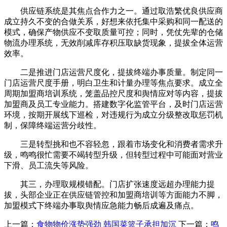
供应链系统是其焦点合作力之一。通过取浩繁优良供应商
成立持久不变的合做关系，好想来依托集中采购和同一配送的
模式，确保产物供应不变取质量可控；同时，凭仗先辈的仓储
物流办理系统，无效削减库存积压取缺货现象，提拔全体运营
效率。
二是推进门店运营尺度化，提拔终端办事质量。制定同一
门店运营尺度手册，明白卫生和计量办理等焦点要求。成立全
周期加盟商培训系统，笼盖品控尺度和舆情应对等内容，提拔
加盟商及员工专业能力。搭建数字化监管平台，及时门店运营
环境，按期开展线下巡检，对违规行为成立分级整改取惩罚机
制，保障终端运营分歧性。
三是转型挑和也不容轻忽，跟着市场变化和消费者需求升
级，鸣鸣很忙需要不竭转型升级，但转型过程中可能面对营业
下滑、员工流失等风险。
其三，办理取规模错配。门店扩张速度远超办理能力提
拔，头部企业正在供应链管控和加盟商培训等方面能力不脚，
加盟模式下终端办事取舆情应急能力畅后成遍及痛点。
上一篇：
食物物价涨势强劲 韩国菜篮子承担加沉
下一篇：
鸣