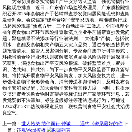
为深切贯彻落实食物出产平安穿透式监管，强化食物行业
风险现患排查，近日，广东省市场监视办理局、广东质检院组
织召开2025年食物出产手艺辅帮查抄发觉问题风险现患排查阐
发研判会。会议锚定“建牢食物平安坚忍防地、精准破解行业
凸起风险现患”焦点方针，三个自动出手”工做思，全面梳理全
省年度食物出产环节风险排查取沉点企业手艺辅帮查抄发觉问
题，聚焦糖果不法添加等行业潜法则、“大健康”产物、包拆饮
用水、食醋及食物相关产物五大沉点品类，通过专职查抄员专
题报告请示、监管人员案例分解、专家会商集中研讨等形式，
环绕当前食物行业潜法则破解取沉点品类风险防控开展深度手
艺研判，深挖食物出产平安风险根源、破解监管难点，聚共
识、达共知、推共治，为下一步食物平安风险监督工做谋篇结
构。将持续开展食物平安风险阐发，加大风险交换力度，进一
步强化食物平安形势会商、消息传递和舆情研判，及时发布食
物平安消费提醒，加大食物平安科普宣传力度，同时，也提示
泛博消费者选购食物时寄望标签标识出产厂家等环节消息，若
发觉疑似不法添加、标签虚假标注等违法违规行为，可通过
12345和12315热线等渠道反馈，联袂营制食物平安社会共治优
良空气。
上一篇：
世人拾柴 结伴而行 钟诚——遇约《碰见最好的你
下
一篇：
违规Word模板
返回列表