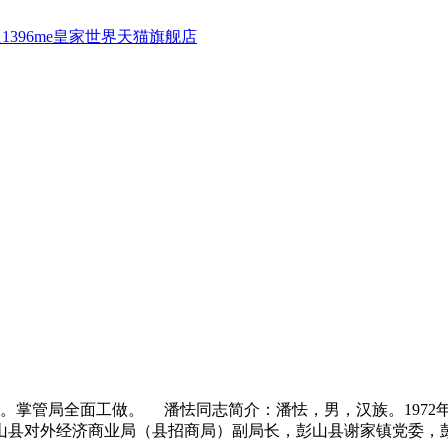
1396me皇家世界天猫旗舰店
全面工做。 潘怯同志简介：潘怯，男，汉族。1972年4月生
山县对外经济商业局（县招商局）副局长，彭山县谢家镇党委，