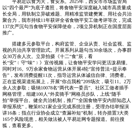
平易近以食为天，食安系。2025年，西安市市场监管局
以“四个最严”为底子遵照，将食物平安深度融入城市高质量成
长全局，用轨制立异破难题、用精准监管建樊篱、用社会共治
聚合力，我市持续11年获评全省食物平安工做考评等次，完成
137次严沉勾当食物平安保障使命，2项立异机制正在国度层面
推广。
搭建多元参取平台，构府监管、企业从责、社会监视、监
视的共治共享管理款式。开展系列从题勾当30余场次，办事群
众30万余人次。立异拍摄《十二“食”辰，看
长“安”﹝守“味”﹞》宣传视频，让食物平安学问更活泼易懂。
同时对16。9万余家食物运营从体开展4轮“宣传普法+提示奉
告”，发布消费提醒11次，指导运营从体诚信自律、消费者。
正在监视渠道拓展上，开展“你点我检”209场次，吸引11。2万
余人次参取；吸纳10078名“两代表一委员”、社区工做者插手
网格管理，组建100人“外卖骑手”网格员步队，上线“随手
拍”举报平台。健全共治机制，推广“全国食物平安内部知恋人
举报系统”，鞭策8521家企业完成系统注册，受理办结举报演
讲16条；指点行业协会成立“查漏补短”机制，转办措置3大类
165个风险现患，相关做法被人平易近网专题报道。前往搜
狐，查看更多。