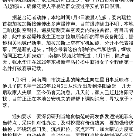
凸起犯罪，确保泛博人平易近群众渡过平安的节日假期。
据总台记者动静，本地时间1月3日凌晨2点多，委内瑞拉
首都加拉加斯接连传出多声爆炸声。目前爆炸缘由不明，本地
已响起防空警报。遍及猜测美军空袭委内瑞拉首都。有目击者
称，此中多起爆炸发生正在加拉加斯南部的军事设备附近，据
称相关地域已断电。加拉加斯上空有军机回旋。分开不代表竣
事，而是新的起头，“我会带着这份奔驰的怯气和热情，继续
陪同正在大师身边”。南都N视频此前报道，1月1日，除夕当
天，张水华正在2026年东极新年马拉松中获得女子全程组第一
名并打破赛事记载。
1月3日，河南周口市沈丘县的陈先生向红星旧事反映称，
他儿子陈飞宇于2025年12月5日从沈丘出发到洛阳旅逛，几天
后取家人失联，至今仍杳无消息。几天前，家人已赶赴洛阳寻
找，目前正正在本地公安机关的帮帮下调阅消息，寻找孩子下
落。
通知要求，要深切研判当地食物范畴高发多发违法犯罪勾
当特点，采纳针对性办法，及时挖掘有价值线索。要加强暗访
抽检，环绕沉点门类、沉点部位、沉点环节，加大暗访力度和
抽检频次，自动侦查、自动出击。要紧盯当地食物制假凸起问