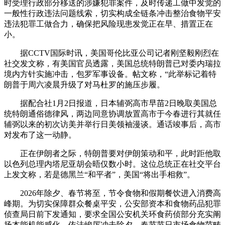
时受理行政部分移送的涉嫌犯罪案件，及时传递工做中发觉的
一般性行政违法问题线索，切实构成全链条冲击整治食物平安
违法犯罪工做合力，确保把风险现患发觉正在早、措置正在
小。
据CCTV国际时讯，美国哥伦比亚公司记者刚坚毅刚烈在
社交发文称，有美国官员透露，美国总统特朗普已对委内瑞拉
境内方针实施冲击，包罗军事设备。帖文称，“此举标记着特
朗普于周六凌晨升级了对马杜罗的施压步履。
据配合社1月2日报道，日本辅弼高市早苗2日晚取美国总
统特朗通俗德律风，两边同意协调放置高市于今春进行其就任
辅弼以来的初次访美并举行日美领袖漫谈。通话竣事后，高市
对发布了这一动静。
正在伊朗者之际，特朗普要对伊朗策动和平，此时距他取
以色列总理内塔尼亚胡会晤仅数小时。这位总统正在社交平台
上发文称，若是德黑兰“和平者”，美国“将出手相救”。
2026年除夕、春节将至，节令食物和假期餐饮进入消费高
峰期。为切实保障群众餐桌平安，公安部资本和食物药品犯罪
侦查局日前下发通知，要求全国公安机关环食药侦部分充实阐
扬本能机能感化，依法峻厉冲击除夕、春节节日市场食物范畴