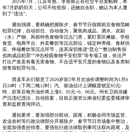
2025年7月，江苏常熟，李密斯正在社交平台发帖称，本
年7月奶奶归天，公司不给批假，还她自去职，她认为本人遭
到了“违法”。
通知强调，要精确把握除夕、春节节日假期前后食物范畴
犯罪纪律，自动担任、自动做为，聚焦肉成品、酒水、农副
（水）产物、风俗特色食物等沉点门类，紧盯景区摊贩、学校
食堂、电商平台、外卖餐饮等沉点部位，锚定种养殖、食材供
应、终端餐饮等沉点环节，连系深切推进“昆仑”“整治制售假
劣肉成品犯罪”“冲击校园食物平安犯罪”等专项工做，依法严
打出产发卖有毒无害食物、不合适平安尺度的食物以及各类制
假售假犯罪勾当。
滑县车从们留意了2026岁首年月次油价调整时间为1月6
日24时（下周二晚12时）汽、柴油估计上调幅度锁定65元/
吨，折算后每升油价将上涨0。05元~0。06元。州长卫岗涉嫌
严沉违纪违法，自动投案，目前正接管云南省纪委监委规律审
查和监察查询拜访。
通知要求，要加强部分联动、跟尾，积极会同市场监管、
农业农村等行政法律部分开展除夕、春节节日市场集中整治，
全面加强查抄排查。要强化行政法律取刑事司法双向跟尾，及