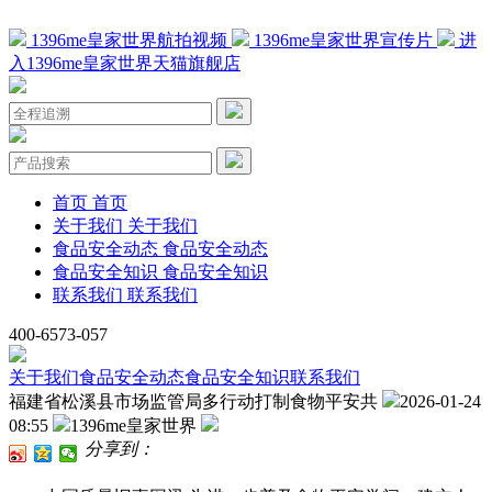
1396me皇家世界航拍视频
1396me皇家世界宣传片
进
入1396me皇家世界天猫旗舰店
首页
首页
关于我们
关于我们
食品安全动态
食品安全动态
食品安全知识
食品安全知识
联系我们
联系我们
400-6573-057
关于我们
食品安全动态
食品安全知识
联系我们
福建省松溪县市场监管局多行动打制食物平安共
2026-01-24
08:55
1396me皇家世界
分享到：