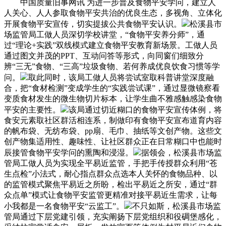
中国质量旧事网讯 为进一步普及食物平安学问，建立人
人关心、人人参取食物平安共治的优良生态，多视角、立体化
开展食物平安宣传，切实提拔公共食物平安认识。
松溪县市
场监管局工做人员深切学校讲堂，“食物平安养分师”，通
过“理论+实践”双线模式建立食物平安教育新场景。工做人员
通过图文并茂的PPT、互动问答等形式，向同窗们细致分
辨“三无”食物、“三高”垃圾食物、若何养成优良饮食习惯等学
问。
取此同时，该局工做人员将尝试室取科普讲堂深度融
合，把“食材检测”变成学生的“实践尝试课”，通过显微镜察看
变质食材发生的微生物切片标本，让学生曲不雅感触感染食物
平安的主要性。
该局通过切近糊口的食物平安宣传体例，将
食安元素取社区群活相连系，制做印有食物平安宣布道育内容
的帆布袋、无纺布袋、pp扇、毛巾、抽纸等文创产物。这些文
创产物集适用性、趣味性、让社区群众正在日常糊口中也能时
辰接管食物平安学问的熏陶和浸湿。
据领会，松溪县市场监
管局工做人员为实现全平易近监管，手把手传授群众利用“苍
生点检”小法式，耐心指点群众点选本人关怀的食物品种、以
的监管模式聚焦平易近之所盼，检出平易近之所安，通过“群
众点单”模式让食物平安监管更精准对接平易近生需求，让每
小我都是一名食物平安“云监工”。
不只如斯，松溪县市场监
管局通过下层党建引领，充实阐扬下层党组织和役碉堡感化，