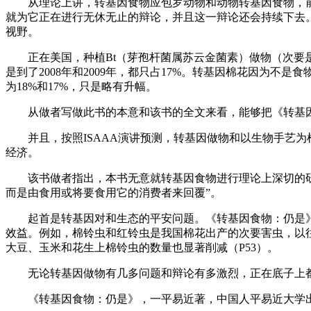
从理论上讲，转基因食物应包罗动物和动物转基因食物，前
就为它正在进行无休无止的辩论，并且这一辩论还会持续下去
视野。
正在美国，种植Bt（芽孢杆菌属苏云金菌素）做物（次要是玉
是到了2008年和2009年，都只占17%。转基因棉花因为不是
为18%和17%，只是略有升幅。
从做者写做此书的本意和该书的全文来看，能够把《转基因
并且，按照ISAAA演讲预测，转基因做物和以生物手艺为根
经济。
该书做者指出，本书无意就转基因食物进行理论上深切的研究
而是由食用或将要食用它的消费者来回覆”。
起首是转基因对和生态的平安问题。《转基因食物：仍是》
效益。例如，棉铃虫和红铃虫是我国棉花出产的次要害虫，以往
大豆、玉米和花生上棉铃虫的数量也显著削减（P53）。
无论转基因做物有几多问题和辩论有多激烈，正在底子上都
《转基因食物：仍是》，一平易近著，中国人平易近大学出书社2