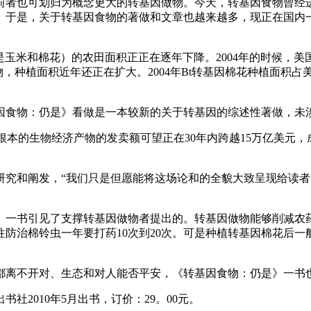
者也可划归为概念更大的转基因做物。今天，转基因食物曾经进
。于是，关于转基因食物的著做和文章也越来越多，现正在国内
米和棉花）的农田面积正正在逐年下降。2004年的时候，美国
食物，种植面积近年还正在扩大。2004年Bt转基因棉花种植面积占美
食物：仍是》看做是一本较新的关于转基因的综述性著做，未涉
本的生物经济产物的发卖额可望正在30年内跨越15万亿美元
和阐发，“我们只是但愿能将这场论和的全貌大致呈现给读者”
一书引见了支撑转基因做物者提出的。转基因做物能够削减农药
防治棉铃虫一年要打药10次到20次。可是种植转基因棉花后一般
离不开对、生态和对人能否平安，《转基因食物：仍是》一书也
010年5月出书，订价：29。00元。