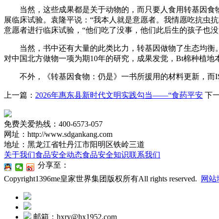
当然，这些成果都是关于动物的，而只要人食用转基因食物的
展临床试验。袁隆平说：“我本人就是意愿者。我情愿吃抗虫
意愿者进行临床试验，“他们吃了没事，他们此后生的孩子也没
当然，书中还有大量的此类比力，转基因做物了生态均衡。不
对中国北方做物一项为期10年的研究，成果发觉，Bt棉种植
不外，《转基因食物：仍是》一书所援用的材料更新，而IS
上一篇：
2026年惠东县新时代文明实践勾当——“食药平安
下
免费关爱热线：400-6573-057
网址：http://www.sdgankang.com
地址：黑龙江省牡丹江市阳明区铁岭三道
关于我们
食品安全动态
食品安全知识
联系我们
分享至：
Copyright1396me皇家世界集团版权所有All rights reserved.
网站
邮箱：hxry@hx1952.com