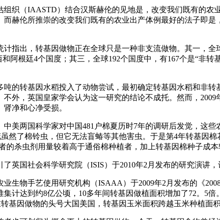
织（IAASTD）结合汉斯赫伦的见地是，改变我们既有的农
。而赫伦所推崇的改变我们既有的农业出产体例最好的法子即是
指出，转基因做物正在全球只是一种非支流做物。其一，全球90
阿根廷4个国度；其三，全球192个国度中，有167个是“非转
吨的转基因水稻投入了动物尝试，最初确定转基因水稻和非转基因
不外，英国皇家学会认为这一研究的结论不成托。然而，2009
、肾净和心净受损。
美两国科学家对中国481户棉夏历时7年的调研后发觉，这些
棉花虽然了棉铃虫，但它无法盲蝽等其他害虫。于是第4年转基因
植者的杀虫剂用量较着高于通俗棉种植者，加上转基因棉种子成本
国社会科学研究院（ISIS）于2010年2月发布的研究演讲
物手艺使用研究机构（ISAAA）于2009年2月发布的《20
面堆集计达到约8亿公顷，10多年间转基因做植面积增加了72。
在转基因做物的头号大国美国，转基因玉米面积跨越玉米种植面积的