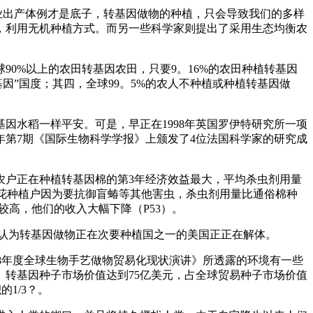
业出产体例才是底子，转基因做物的种植，只会导致我们的多样
，利用无机种植方式。而另一些科学家则提出了采用生态均衡农
%以上的农田转基因农田，只要9。16%的农田种植转基因
基因”国度；其四，全球99。5%的农人不种植或种植转基因做
水稻一样平安。可是，早正在1998年英国罗伊特研究所一项
年第7期《国际生物科学学报》上颁发了4位法国科学家的研究成
农户正在种植转基因棉的第3年经济效益最大，平均杀虫剂用量
棉花种植户因为要抗御盲蝽等其他害虫，杀虫剂用量比通俗棉种
较高，他们的收入大幅下降（P53）。
，认为转基因做物正在次要种植国之一的美国正正在解体。
08年度全球生物手艺做物贸易化现状演讲》所透露的环境有一些
5倍。转基因种子市场价值达到75亿美元，占全球贸易种子市场价值
1/3？。