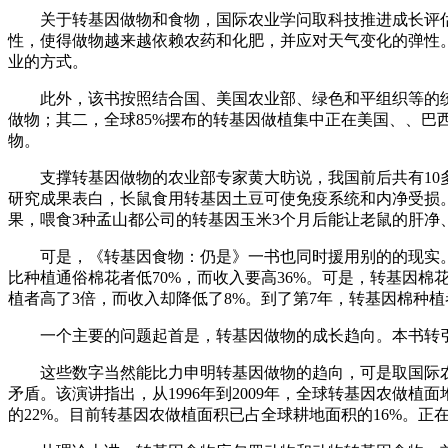
关于转基因做物和食物，国际农业学问取科技推进成长评估组
性，使得做物越来越依赖农药和化肥，并应对天气变化的弹性
业的方式。
此外，该书按照结合国、美国农业部、绿色和平组织等的统计
做物；其二，全球85%摆布的转基因做植集中正在美国、、巴西和
物。
支撑转基因做物的农业部专家黄大昉说，我国前后共有10多
研究成果表白，长鼠食用转基因土豆可使免疫系统和内净受损。
果，喂食3种孟山都公司的转基因玉米3个月后能让老鼠的肝净
可是，《转基因食物：仍是》一书也同时援用别的的现实。中
比种植通俗棉花者低70%，而收入要高36%。可是，转基因
植者高了3倍，而收入却降低了8%。到了第7年，转基因棉种
一个主要的问题起首是，转基因做物的成长趋向。本书转引了英
这些数字当然能比力申明转基因做物的趋向，可是取国际农业生
矛盾。该演讲指出，从1996年到2009年，全球转基因农做植
的22%。目前转基因农做植面积已占全球耕地面积的16%。正