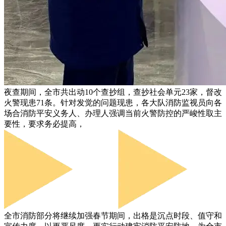
夜查期间，全市共出动10个查抄组，查抄社会单元23家，督改
火警现患71条。针对发觉的问题现患，各大队消防监视员向各
场合消防平安义务人、办理人强调当前火警防控的严峻性取主
要性，要求务必提高，
全市消防部分将继续加强春节期间，出格是沉点时段、值守和