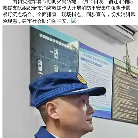
为切实建牢春节期间火警防地，2月15日晚，宿迁市消防
救援支队组织全市消防救援步队开展消防平安集中夜查步履，
紧盯沉点场合、全面排查、现场指点、同步宣传，切实消弭风
险现患，建牢社会晤消防平安。