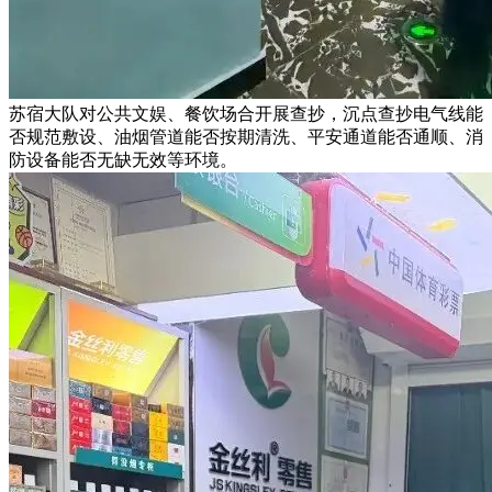
苏宿大队对公共文娱、餐饮场合开展查抄，沉点查抄电气线能
否规范敷设、油烟管道能否按期清洗、平安通道能否通顺、消
防设备能否无缺无效等环境。