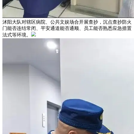
沭阳大队对辖区病院、公共文娱场合开展查抄，沉点查抄防火
门能否连结常闭、平安通道能否通顺、员工能否熟悉应急措置
法式等环境。