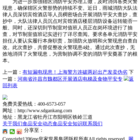
为进一步加强辖区消防平安办理工做，及时消弭各类火警
现患，确保辖区火警形势的持续不变。近日，雨城消防大队法
律人员深切宾馆酒店等人员稠密场合开展消防平安大查抄，查
抄中，大队法律人员沉点对宾馆酒店楼层消防设备运转能否一
般、同时，还深切到节制室对值班人员正在岗环境进行了抽
查，对节制室值班记实进行了详尽查阅。要求各单元消防平安
担任人要认实履行本身职责，加强防火放哨和火警现患自查自
改。此次查抄，共督促整改火警现患4处。通过此次查抄，无
效地消弭了火警现患，为营制协调不变的消防平安奠基了的根
本。
上一篇：
有短漏电现患！上海警方连破两起出产发卖伪劣
下
一篇：
河南省许昌市魏都区开展酒店电梯及食物平安专
返
回列表
免费关爱热线：400-6573-057
网址：http://www.sdgankang.com
地址：黑龙江省牡丹江市阳明区铁岭三道
关于我们
食品安全动态
食品安全知识
联系我们
分享至：
Copyright1396me皇家世界集团版权所有All rights reserved.
网