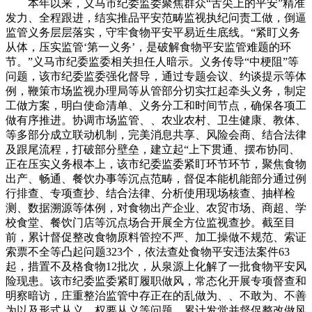
本年以来，义马市纪委监委聚焦群众“舌尖上的平安”精准
发力、全程跟进，结实推品平安范畴监视执纪问责工做，倒逼
监管义务层层落实，守牢食物平安平易近生底线。“紧盯义务
从体，压实监管‘第一义务’，是破解食物平安监管难题的环
节。”义马市纪委监委相关担任人暗示。义务传导“中梗阻”等
问题，该市纪委监委强化督导，通过专题会议、约谈提示等体
例，鞭策市场监视办理局等从管部分切实扛起牵头义务，制定
工做方案，明白使命清单、义务分工和时间节点，确保各项工
做有序推进。协调市场监管、、农业农村、卫生健康、教体、
等多部分成立联动机制，完美消息共享、风险会商、结合法律
及跟尾流程，打破部分壁垒，建立起“上下贯通、摆布协同、
正在压实义务根本上，该市纪委监委紧盯环节环节，聚焦食物
出产、畅通、餐饮办事等沉点范畴，督促本能机能部分通过例
行排查、专项查抄、结合法律、分析使用现场核查、抽样检
测、数据溯源等体例，对食物出产企业、农贸市场、商超、学
校食堂、餐饮门店等沉点场合开展全方位监视查抄。截至目
前，累计督促整改食物原料管控不严、加工操做不规范、索证
索票不全等凸起问题323个，依法查处食物平安违法案件63
起，措置不及格食物12批次，从泉源上化解了一批食物平安风
险现患。该市纪委监委紧盯履职做风，常态化开展专项督查和
明察暗访，庄重整治监管中存正在的乱做为、、不敢为、不善
为以及形式从义、权要从义等问题，累计发觉并督促整改做风