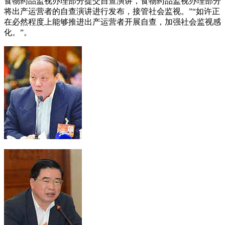
食物药品监视办理部分提交自查演讲，食物药品监视办理部分
将出产运营者的自查演讲进行发布，接管社会监视。”“如许正
在必然程度上能够推进出产运营者开展自查，加强社会监视感
化。”。