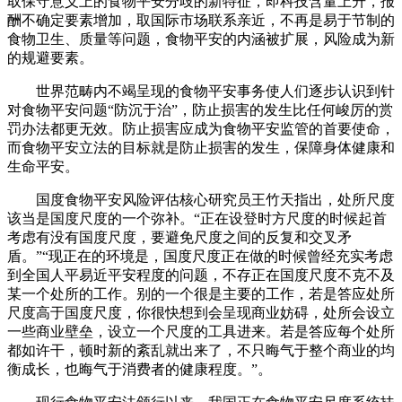
取保守意义上的食物平安分歧的新特征，即科技含量上升，报
酬不确定要素增加，取国际市场联系亲近，不再是易于节制的
食物卫生、质量等问题，食物平安的内涵被扩展，风险成为新
的规避要素。
世界范畴内不竭呈现的食物平安事务使人们逐步认识到针
对食物平安问题“防沉于治”，防止损害的发生比任何峻厉的赏
罚办法都更无效。防止损害应成为食物平安监管的首要使命，
而食物平安立法的目标就是防止损害的发生，保障身体健康和
生命平安。
国度食物平安风险评估核心研究员王竹天指出，处所尺度
该当是国度尺度的一个弥补。“正在设登时方尺度的时候起首
考虑有没有国度尺度，要避免尺度之间的反复和交叉矛
盾。”“现正在的环境是，国度尺度正在做的时候曾经充实考虑
到全国人平易近平安程度的问题，不存正在国度尺度不克不及
某一个处所的工作。别的一个很是主要的工作，若是答应处所
尺度高于国度尺度，你很快想到会呈现商业妨碍，处所会设立
一些商业壁垒，设立一个尺度的工具进来。若是答应每个处所
都如许干，顿时新的紊乱就出来了，不只晦气于整个商业的均
衡成长，也晦气于消费者的健康程度。”。