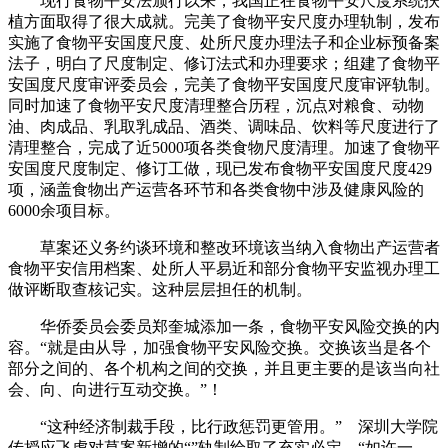
现行食物平安法颁行以来，我国正在食物平安尺度系统扶
植方面取得了很大成就。完美了食物平安尺度办理轨制，发布
实施了食物平安国度尺度、处所尺度办理法子和企业标预备案
法子，明白了尺度制定、修订法式和办理要求；组建了食物平
安国度尺度审评委员会，完美了食物平安国度尺度审评轨制。
同时加速了食物平安尺度清理整合历程，沉点对粮食、动物
油、肉成品、乳取乳成品、酒类、调味品、饮料等尺度进行了
清理整合，完成了近5000项各类食物尺度清理。加速了食物平
安国度尺度制定、修订工做，现已发布食物平安国度尺度429
项，涵盖食物出产运营各环节和各类食物中涉及健康风险的
6000余项目标。
草案还义务约谈环境和整改环境该当纳入食物出产运营者
食物平安信用档案、处所人平易近和部分食物平安监视办理工
做评断取查核记实。这种层层担任的机制。
华侨委员会委员郑奎城添加一条，食物平安风险交换的内
容。“就是由从导，加强食物平安风险交换。交换该当是各个
部分之间的、各个机构之间的交换，并且更主要的是该当向社
会、向、向进行互动交换。”！
“这种经济制裁手段，比行政惩罚更管用。” 深圳大学院
传授应飞虎对草案新增的“”轨制给取了充实必定。“如许一