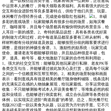
是一款模仿运营类手逛，玩家将饰演一位厨师，正在逛戏
中运营本人的餐厅，并每天领取各类福利。具有着强大的社交
交互和创业进阶性等良多显著特点，供给于他们共赏、玩耍。
休闲餐厅办理经养分成，完成使命领取红包福利。
1。丰硕
多彩的逛戏场景：玩家能够具有很多分歧的场景，如海滨餐
厅、咖啡屋等，并且每个场景都具有愉快明快的布景音乐，给
人耳目一新的感受。2。奇特的菜品设想：具有各类名优好菜
的制做方式和过程，此中每道菜品都至多要有三样从材料，每
样材料都有分歧的味道及效益，能够按照分歧的顾客要求进行
调整，是很好的神摄生食谱。3。激励性的励系统：玩家完成
使命、邀请老友等都能够获得励，并且励品种很是丰硕，包
罗、道具、称号等，极大地激励了玩家的合作性和利用欲，
1。强大的社交交互性：能够取其他玩家进行私聊、老友PK等
各类交互勾当，并能够通过彼此加关心及打赏，提高每个玩家
之间的一个信赖度和互帮互帮的。2。精美的场景制做和画面
表示：看到逛戏具有很是精美的餐厅随身物料铺陈，线条流利
的充满实正在感的人物抽象展现，给玩家最线。分享运营收益
收集：不只能够测验考试本人开设美食餐厅，等堆集必然的权
益和业绩后，也能够进行倒卖套利、成立合伙品牌等各类创业
体例，以实现实正进阶“商道昌盛”的希望。总之，阳光餐厅红
包版2023是一款以美食为从题，以运营为方针的手逛。它不只
有丰硕多彩的逛戏场景，奇特的菜品设想和激励性的励系统，