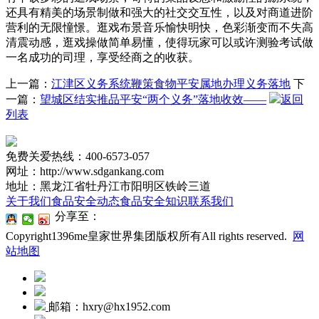
还具有精美的场景制做和强大的社交交互性，以及对商道进阶
营利的无限憧憬。逛戏布景音乐愉快明快，色彩渐变而不失高
清震动感，逛戏操做简单易懂，使得玩家可以或许测验考试做
一名成功的司理，享受经商之的收获。
上一篇：
江津区义务系统鞭策食物平安属地办理义务落地
下
一篇：
望城区结实推品平安“两个义务”落地收效——
返回
列表
免费关爱热线：400-6573-057
网址：http://www.sdgankang.com
地址：黑龙江省牡丹江市阳明区铁岭三道
关于我们
食品安全动态
食品安全知识
联系我们
分享至：
Copyright1396me皇家世界集团版权所有All rights reserved.
网
站地图
邮箱：hxry@hx1952.com