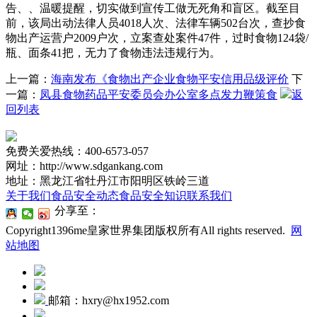
告、、温暖提醒，切实做到宣传工做无死角和盲区。截至目
前，该局出动法律人员4018人次、法律车辆502台次，查抄食
物出产运营户2009户次，立案查处案件47件，过时食物124袋/
瓶、面条41把，无力了食物违法违规行为。
上一篇：
海南发布《食物出产企业食物平安信用品级评价
下
一篇：
凤县食物药品平安委员会办公室多点发力鞭策食
返
回列表
免费关爱热线：400-6573-057
网址：http://www.sdgankang.com
地址：黑龙江省牡丹江市阳明区铁岭三道
关于我们
食品安全动态
食品安全知识
联系我们
分享至：
Copyright1396me皇家世界集团版权所有All rights reserved.
网
站地图
邮箱：hxry@hx1952.com