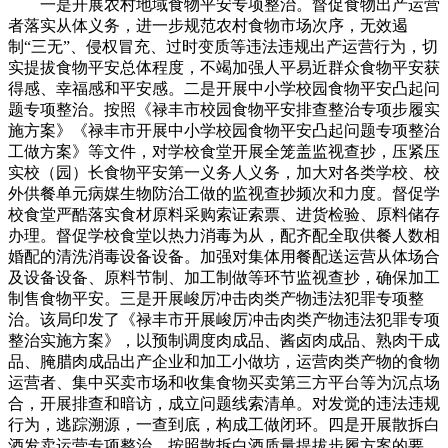
一是开展农村地域食物平安专项整治。督促食物出产运营
者落实从体义务，进一步规范农村食物市场次序，无效遏
制“三无”、侵权冒充、过时变质等违法违规出产运营行为，切
实提拔食物平安总体程度，不竭加强人平易近群众食物平安获
得感、幸福感和平安感。二是开展中小学校园食物平安凸起问
题专项整治。按照《禄丰市校园食物平安排查整治专项步履实
施方案》《禄丰市开展中小学校园食物平安凸起问题专项整治
工做方案》等文件，对学校食堂开展全笼盖监视查抄，压紧压
实校（园）长食物平安第一义务人义务，加大对各类学校、校
外供餐单元病媒生物防治工做的监视查抄频次和力度。督促学
校食堂严酷落实食材原料采购索证索票、进货检验、原料储存
办理。督促学校食堂以热力消毒为从，配齐配全取供餐人数相
婚配的清洗消毒设备设备。加强对集体用餐配送运营从体场合
及设备设备、原料节制、加工制做等环节监视查抄，确保加工
制售食物平安。三是开展峻厉冲击肉类产物违法犯罪专项整
治。该局印发了《禄丰市开展峻厉冲击肉类产物违法犯罪专项
整治实施方案》，以预制调度肉成品、酱卤肉成品、熟肉干成
品、腌腊肉成品出产企业和加工小做坊，运营肉类产物的食物
运营者、集中买卖市场和收集食物买卖第三方平台等为沉点场
合，开展排查和暗访，成立问题线索清单。对发觉的违法违规
行为，逃踪溯源，一查到底，构成工做闭环。四是开展散拆白
酒发卖运营专项整治。按照散拆白酒质量提拔步履方案的要