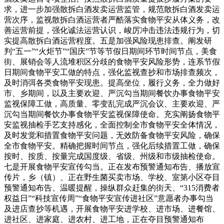
求，进一步加强散拆白酒发卖运营监管，规范散拆白酒发卖运
营次序，监视散拆白酒运营者严酷落实食物平安从体义务，改
善运营前提，强化诚法运营认识，峻厉冲击违法违规行为，切
实提高散拆白酒运营程度。五是加强风险现患排查。阐发研
判“五一”“火炬节”“国庆”节等节假日期间环节时间节点，美食
街、展销会等人流堆积区分歧的食物平安风险形势，连系节假
日期间食物平安工做的特点，强化监视查抄和市场排查频次，
及时消弭各类食物平安现患。提高坐位，履行义务，全力做好
市、乡期间，以及主要欢迎、严沉勾当期间餐饮办事食物平安
监视保障工做，高质量、零变乱完成严沉会议、主要欢迎、严
沉勾当期间餐饮办事食物平安监视保障使命。充实阐扬食物平
安监视抽检手艺支持感化，全面控制全市食物平安全体情况，
及时发觉和措置食物平安问题，无效防备食物平安风险，确保
全市食物平安。精确把握时间节点，强化后续措置工做，确保
按时、按质、按量完成国度级、省级、州级和市级抽检使命。
七是开展食物平安宣传勾当。正在发布预警通知布告、播放宣
传片，乡（镇）、正在野生菌买卖市场、学校、室第小区夺目
预警通知布告、温暖提醒，操纵群众赶集的街天、“315消费者
权益日”“科技宣传周”“食物平安宣传进社区”意愿者办事勾当
及进店查抄等机遇，开展食物平安进学校、进市场、进餐馆、
进社区、进家庭、进农村、进工地，正在夺目预警通知布