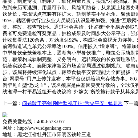
品类，制定专项《利用》，细化用量尺度，实现“对标操做、照
做到来历可逃溯、用量可节制、风险可防备，从泉源上堵塞办
饮延长，实现试点范畴有序扩大、轨制落实不留死角。聚焦厨师
95%，辖区餐饮行业从业人员规范认识显著加强。推进“互联网
觉、整改、核查”闭环。通过社会共治，让监视“全平易近参取
费者可免费送检可疑菜品，抽检成果及时同步大公示平台，强化
计收集看法120余条，对劲度达92%，构成社会监视无力弥补
前河街道试点单元公示率达100%。信用嵌入“增束缚”。将添
中型餐饮全笼盖根本上，逐渐向小型餐饮推广，鞭策公示轨制
范，鞭策构成轨制完整、义务明白、运转高效的长效管理系统。
供给实践参考。襄阳东津新区市场监管局通过轨制规范、聪慧
步，该局将持续深化试点，鞭策食物平安管理能力全面提拔，守
台“网易号”用户上传并发布，本平台仅供给消息存储办事。8
例罕见血型“恐龙血”，该名须眉是由基因突变导致的，全球仅有
线湘潭一村平易近组开会决议将“外嫁女”所院施行款子从其亲
上一篇：
问题敢于亮剑 刚性监视守护“舌尖平安” 勉县常
下一
免费关爱热线：400-6573-057
网址：http://www.sdgankang.com
地址：黑龙江省牡丹江市阳明区铁岭三道