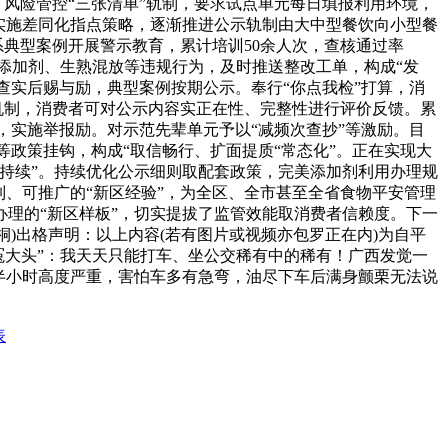
、风险管控“三张清单”轨制，要求试点单元每日填报利用环境，
实施差同化指点策略，逐渐推进公示轨制由大中型餐饮向小型餐
系典型案例开展警示教育，累计培训50余人次，查核通过率
利用添加剂、生熟混放等违规行为，及时推送整改工单，构成“发
查实后赐与励，典型案例按期公示。奉行“你点我检”打算，消
机制，消费者可对公示内容实正在性、完整性进行评价反馈。累
并，实施举报励。对示范先辈单元予以“减频次查抄”等激励。目
等政策挂钩，构成“取信畅行、扩面提质“常态化”。正在实现大
持续”。持续优化公示细则取配套政策，完美添加剂利用办理规
、可推广的“新区经验”，为全区、全市甚至全省食物平安管理
理的“新区样板”，切实提拔了监管效能取消费者信赖度。下一
)出格声明：以上内容(若有图片或视频亦包罗正在内)为自平
冤大头”：我天天只能打车、坐公交稀有中的稀有！广西发觉一
4个半小时高度严重，害怕车多有急弯，油尽下车后满身颤栗无法说
表