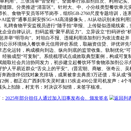
单利用”。三张清单“管全程”。全面奉行添加剂目次、利用记实
理缝隙。分类推进“清盲区”。针对大、中、小分歧类型餐饮单元
长、食物平安员等环节岗亭，组织GB-2760尺度专题培训，连
+AI监管”通事后厨安拆5G+AI高清摄像头，AI从动识别未按
”。礼聘食物平安监视员进行“随手拍”举报、上传疑似违规线索，
企业自律认识。扫码监视“聚平易近力”。立异设立“扫码评价”
。惩并举“明导向”。对坦白不报、违规利用添加剂行为依法查处
加剂公示环境纳入餐饮单元信用评价系统，取融资信贷、评优评先
常态化运转，构成横向到边、纵向到底的监管收集。轨制优化“可
经验成型“可复制”。系统梳理试点成效取典型案例，构成可复制
赋能取社会共治协同发力，初步建立起餐饮环节食物添加剂公示办
护人平易近群众“舌尖上的平安”。(晋宏朝、商敏、张奇云、吴桐
0万奔跑借伴侣找对象充排场，成果被拿去典质3万还债，车从成“
2例，都正在广西刹车失灵时速115疾走490公里司机发声：
属头上扣除，村支书：对决议不知情，未签字核准。
篇：
2025年部分担任人通过加入旧事发布会、颁发签名
返回列