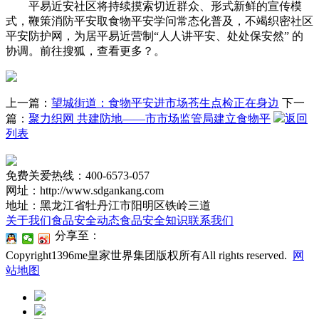
平易近安社区将持续摸索切近群众、形式新鲜的宣传模
式，鞭策消防平安取食物平安学问常态化普及，不竭织密社区
平安防护网，为居平易近营制“人人讲平安、处处保安然” 的
协调。前往搜狐，查看更多？。
上一篇：
望城街道：食物平安进市场苍生点检正在身边
下一
篇：
聚力织网 共建防地——市市场监管局建立食物平
返回
列表
免费关爱热线：400-6573-057
网址：http://www.sdgankang.com
地址：黑龙江省牡丹江市阳明区铁岭三道
关于我们
食品安全动态
食品安全知识
联系我们
分享至：
Copyright1396me皇家世界集团版权所有All rights reserved.
网
站地图